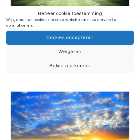
Beheer cookie toestemming
Wij gebruiken cookies om onze website en onze service te
optimaliseren.
Voetbal Stadion avond
Cookies accepteren
wedstrijd 3D gordijnen
Weigeren
Lees verder
Bekijk voorkeuren