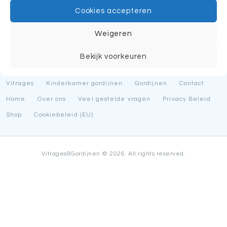
SEARCH BELOW OR START FROM
OUR HOMEPAGE
.
COOKIEBELEID (EU)
Cookies accepteren
Weigeren
Bekijk voorkeuren
Vitrages
Kinderkamer gordijnen
Gordijnen
Contact
Home
Over ons
Veel gestelde vragen
Privacy Beleid
Shop
Cookiebeleid (EU)
Vitrages&Gordijnen © 2026. All rights reserved.