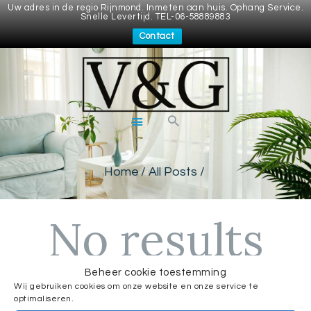
Uw adres in de regio Rijnmond. Inmeten aan huis. Ophang Service.
Snelle Levertijd. TEL-06-58889883
Contact
VITRAGES & GORDIJNEN
Wij bieden gordijnen en vitrages op maat voor een betaalbare prijs.
Inmeten aan huis. Ophang Service. Snelle Prijsopgave en levertijd
VITRAGES
KINDERKAMER
GORDIJNEN
GORDIJNEN
Home
All Posts
CONTACT
HOME
No results
OVER ONS
VEEL GESTELDE
VRAGEN
Beheer cookie toestemming
We're sorry, but your query did not match
PRIVACY BELEID
Wij gebruiken cookies om onze website en onze service te
optimaliseren.
SHOP
CAN'T FIND WHAT YOU NEED? TAKE A MOMENT AND DO A