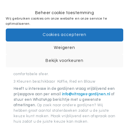
Beheer cookie toestemming
Wij gebruiken cookies om onze website en onze service te
optimaliseren.
Beschrijving
Aanvullende informatie
Cookies accepteren
Deze Art Deco verduisterende gordijnen maken uw
kamer donker. De gordijnen zijn gemaakt van een zeer
zachte microfiber van polyester ze
houden 80% licht
Weigeren
tegen en 100% UV werend
. Geschikt voor familie
slaapkamer en kinderkamer of woonkamer. De
Bekijk voorkeuren
verschillende materialen van het gordijn zijn zowel
elegant als modern en geven uw interieur een unieke
comfortabele sfeer.
3 Kleuren beschikbaar Koffie, Red en Blauw
Heeft u interesse in de gordijnen vraag vrijblijvend een
prijsopgave aan per email
info@vitrages-gordijnen.nl
of
stuur een WhatsApp berichtje met u gewenste
afmetingen.
Op zoek naar andere gordijnen? Wij
hebben groot aantal stalenboeken zodat u de juiste
keuze kunt maken. Maak vrijblijvend een afspraak aan
huis zodat u de juiste keuze kan maken.