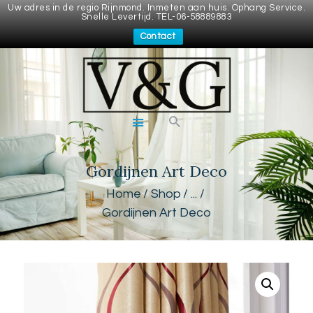
Uw adres in de regio Rijnmond. Inmeten aan huis. Ophang Service.
Snelle Levertijd. TEL-06-58889883
Contact
VITRAGES & GORDIJNEN
Wij bieden gordijnen en vitrages op maat voor een betaalbare prijs.
Inmeten aan huis. Ophang Service. Snelle Prijsopgave en levertijd
VITRAGES
KINDERKAMER
GORDIJNEN
GORDIJNEN
Gordijnen Art Deco
CONTACT
Home
Shop
...
HOME
Gordijnen Art Deco
OVER ONS
VEEL GESTELDE
VRAGEN
PRIVACY BELEID
SHOP