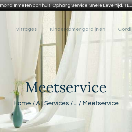
VITRAGES
jnmond. Inmeten aan huis. Ophang Service. Snelle Levertijd. T
VITRAGES & GORDIJNEN
KINDERKAMER
ges op maat voor een betaalbare prijs. Inmeten aan huis. Ophang Service. S
Vitrages
Kinderkamer gordijnen
Gordi
GORDIJNEN
GORDIJNEN
CONTACT
HOME
Meetservice
OVER ONS
Home
All Services
...
Meetservice
VEEL
GESTELDE