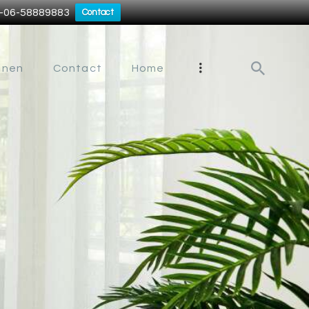
EL-06-58889883
Contact
nelle Prijsopgave en levertijd
jnen
Contact
Home