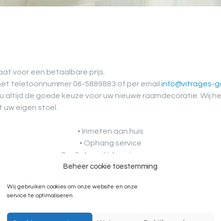
VRAGEN
PRIVACY
BELEID
aat voor een betaalbare prijs.
SHOP
 met telefoonnummer 06-5889883 of per email
info@vitrages-go
 u altijd de goede keuze voor uw nieuwe raamdecoratie. Wij 
COOKIEBELEID
t uw eigen stoel.
(EU)
• Inmeten aan huis
• Ophang service
• Snelle levertijd + prijsopgave
Beheer cookie toestemming
Wij gebruiken cookies om onze website en onze
service te optimaliseren.