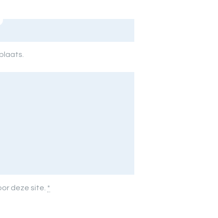
plaats.
oor deze site.
*